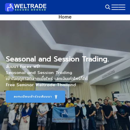
Skip
to
Search
Home
content
for:
Seasonal and Session Trading.
​สัมมนา Forex ฟรี!
Seasonal and Session Trading
เข้าใจฤดูกาลตลาดเมื่อไหร่ เสกเงินเท่าไหร่ก็ได้
Free Seminar Weltrade Thailand
ลงทะเบียนเข้าร่วมสัมมนา