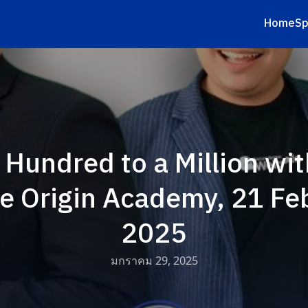
Home
Sp
earch
r:
 Hundred to a Million wi
e Origin Academy, 21 Fe
2025
มกราคม 29, 2025