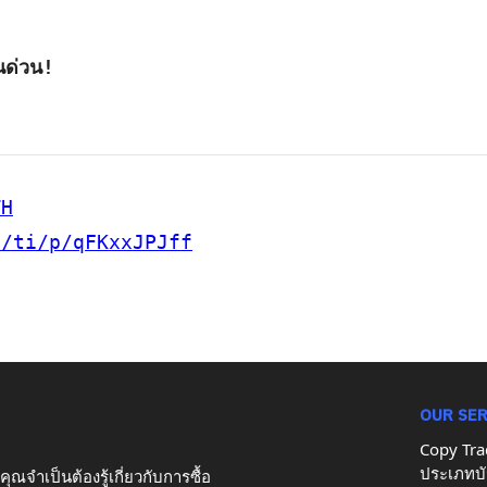
นด่วน!
TH
e/ti/p/qFKxxJPJff
OUR SE
Copy Tra
ประเภทบั
ุณจำเป็นต้องรู้เกี่ยวกับการซื้อ