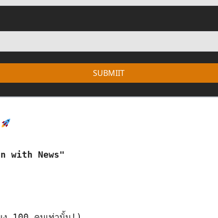
SUBMIIT
on with News"