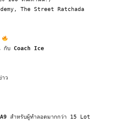
ademy, The Street Ratchada
น กับ 
Coach Ice
าว

 A9