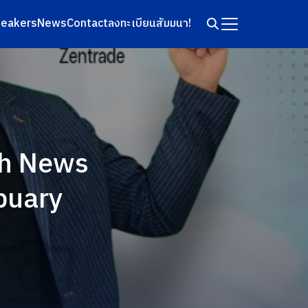
eakers
News
Contact
ลงทะเบียนสัมมนา!
th News
buary