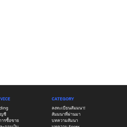
RVICE
CATEGORY
ding
ลงทะเบียนสัมมนา!
ญชี
สัมมนาที่ผ่านมา
อการซื้อขาย
บทความสัมนา
ละถอนเงิน
บทความ Forex