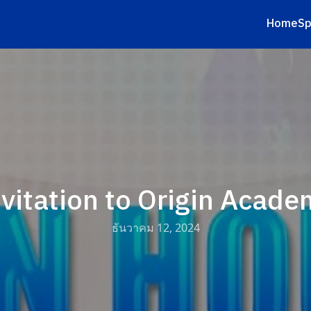
Home
Sp
earch
r:
nvitation to Origin Acade
ธันวาคม 12, 2024