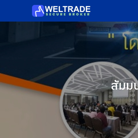
Skip
to
content
S
fo
สัมมน